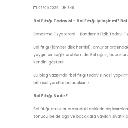
07/01/2026
349
Bel Fıtığı Tedavisi – Bel Fıtığı İyileşir mi? Bel
Bandırma Fizyoterapi – Bandırma Fizik Tedavi Fi
Bel fıtığı (lomber disk hernisi), omurlar arasınd
yaygın bir sağlık problemidir. Bel ağrısı, bacakla
kendini gösterir.
Bu blog yazısında “bel fıtığı tedavisi nasıl yapılır?”,
bilimsel yanıtlar bulacaksınız.
Bel Fıtığı Nedir?
Bel fıtığı, omurlar arasındaki disklerin dış kısıml
sonucu belde ağrı ve bacaklara yayılan siyatik ağr