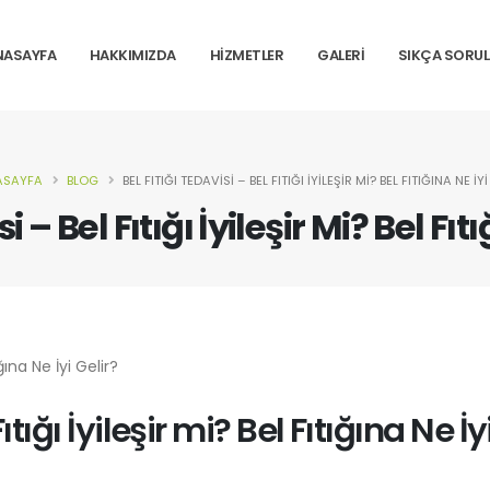
NASAYFA
HAKKIMIZDA
HİZMETLER
GALERİ
SIKÇA SORU
SAYFA
BLOG
BEL FITIĞI TEDAVISI – BEL FITIĞI İYILEŞIR MI? BEL FITIĞINA NE İY
i – Bel Fıtığı İyileşir Mi? Bel Fıt
ıtığı İyileşir mi? Bel Fıtığına Ne İy