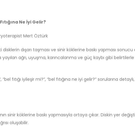
 Fıtığına Ne İyi Gelir?
zyoterapist Mert Öztürk
aki disklerin dışarı taşması ve sinir köklerine baskı yapması sonucu
ra yayılan ağrı, uyuşma, karıncalanma ve güç kaybı gibi belirtilerle
 “bel fıtığı iyileşir mi?”, “bel fıtığına ne iyi gelir?” sorularına detaylı,
arının sinir köklerine baskı yapmasıyla ortaya çıkar. Diskin yer değiş
ısı oluşabilir.