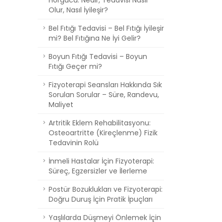
Hörgücü: Nedir, Tedavisi Nasıl
Olur, Nasıl İyileşir?
Bel Fıtığı Tedavisi – Bel Fıtığı İyileşir
mi? Bel Fıtığına Ne İyi Gelir?
Boyun Fıtığı Tedavisi – Boyun
Fıtığı Geçer mi?
Fizyoterapi Seansları Hakkında Sık
Sorulan Sorular – Süre, Randevu,
Maliyet
Artritik Eklem Rehabilitasyonu:
Osteoartritte (Kireçlenme) Fizik
Tedavinin Rolü
İnmeli Hastalar İçin Fizyoterapi:
Süreç, Egzersizler ve İlerleme
Postür Bozuklukları ve Fizyoterapi:
Doğru Duruş İçin Pratik İpuçları
Yaşlılarda Düşmeyi Önlemek İçin