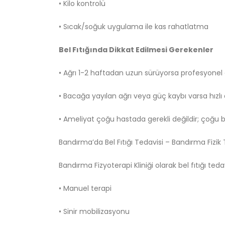
• Kilo kontrolü
• Sıcak/soğuk uygulama ile kas rahatlatma
Bel Fıtığında Dikkat Edilmesi Gerekenler
• Ağrı 1-2 haftadan uzun sürüyorsa profesyonel 
• Bacağa yayılan ağrı veya güç kaybı varsa hızl
• Ameliyat çoğu hastada gerekli değildir; çoğu bel f
Bandırma’da Bel Fıtığı Tedavisi – Bandırma Fizik
Bandırma Fizyoterapi Kliniği olarak bel fıtığı te
• Manuel terapi
• Sinir mobilizasyonu