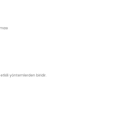
nması
 etkili yöntemlerden biridir.