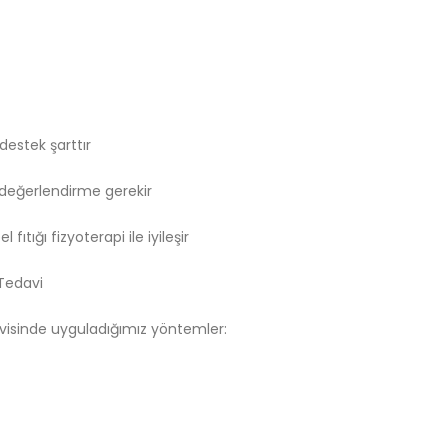
destek şarttır
ı değerlendirme gerekir
ıtığı fizyoterapi ile iyileşir
 Tedavi
davisinde uyguladığımız yöntemler: