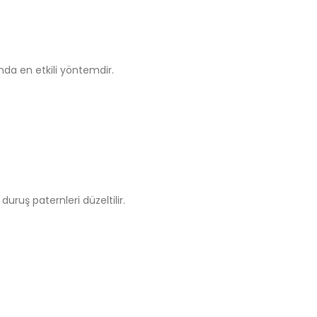
ında en etkili yöntemdir.
uruş paternleri düzeltilir.