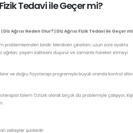
 Fizik Tedavi ile Geçer mi?
? | Diz Ağrısı Neden Olur? | Diz Ağrısı Fizik Tedavi ile Geçer m
lem problemlerinden biridir. Merdiven çıkarken, uzun süre ayakta
iz ağrıları; yaşam kalitesini düşürür ve zamanla hareket etmeyi
nlanır ve doğru fizyoterapi programıyla büyük oranda kontrol altı
oterapist Eslem Öztürk olarak birçok diz problemiyle çalışıyor, kiş
m.
ılan sebepler şunlardır: