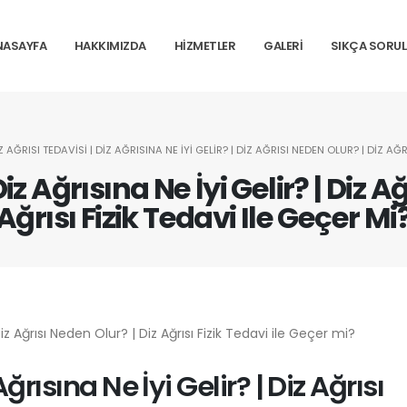
NASAYFA
HAKKIMIZDA
HİZMETLER
GALERİ
SIKÇA SORU
Z AĞRISI TEDAVISI | DIZ AĞRISINA NE İYI GELIR? | DIZ AĞRISI NEDEN OLUR? | DIZ AĞR
Diz Ağrısına Ne İyi Gelir? | Diz A
Ağrısı Fizik Tedavi Ile Geçer Mi
Ağrısına Ne İyi Gelir? | Diz Ağrısı