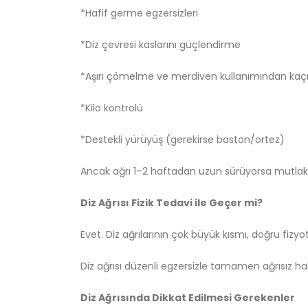
*Hafif germe egzersizleri
*Diz çevresi kaslarını güçlendirme
*Aşırı çömelme ve merdiven kullanımından ka
*Kilo kontrolü
*Destekli yürüyüş (gerekirse baston/ortez)
Ancak ağrı 1–2 haftadan uzun sürüyorsa mutlaka
Diz Ağrısı Fizik Tedavi ile Geçer mi?
Evet. Diz ağrılarının çok büyük kısmı, doğru fizyot
Diz ağrısı düzenli egzersizle tamamen ağrısız hal
Diz Ağrısında Dikkat Edilmesi Gerekenler