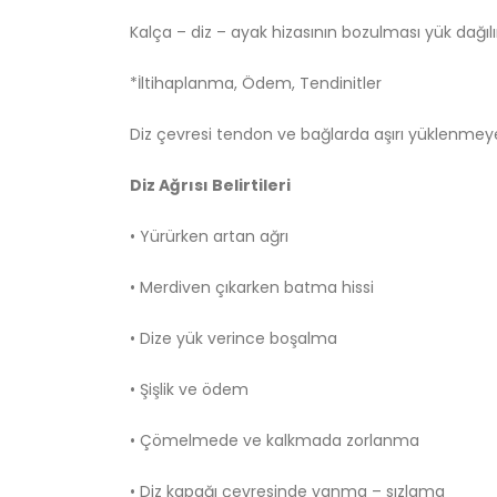
Kalça – diz – ayak hizasının bozulması yük dağılım
*İltihaplanma, Ödem, Tendinitler
Diz çevresi tendon ve bağlarda aşırı yüklenmeye 
Diz Ağrısı Belirtileri
• Yürürken artan ağrı
• Merdiven çıkarken batma hissi
• Dize yük verince boşalma
• Şişlik ve ödem
• Çömelmede ve kalkmada zorlanma
• Diz kapağı çevresinde yanma – sızlama