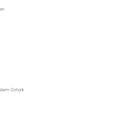
ın
Eslem Öztürk